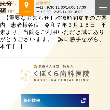
未分
診療時間変更のお知らせ
診療時間
平日：9:30-12:30/14:00-17:30
類
admin_kubokura-dc
|
2025年3月14日
土：9:00-12:30/14:00-18:00
アクセス
【重要なお知らせ】診療時間変更のご案
内 患者様各位 令和７年３月１５日 平
素より、当院をご利用いただき誠にあり
がとうございます。 誠に勝手ながら、
本年 […]
採用情報